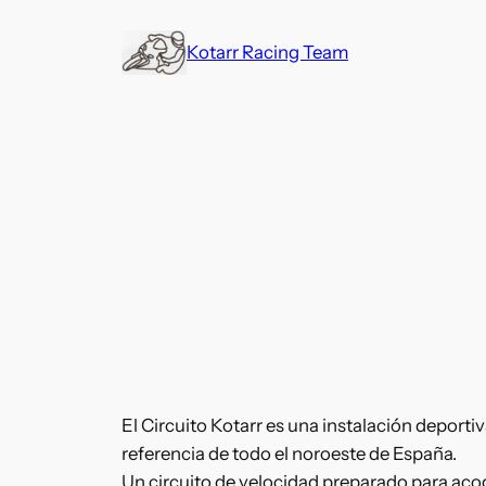
Saltar
al
Kotarr Racing Team
contenido
El Circuito Kotarr es una instalación deportiv
referencia de todo el noroeste de España.
Un circuito de velocidad preparado para aco