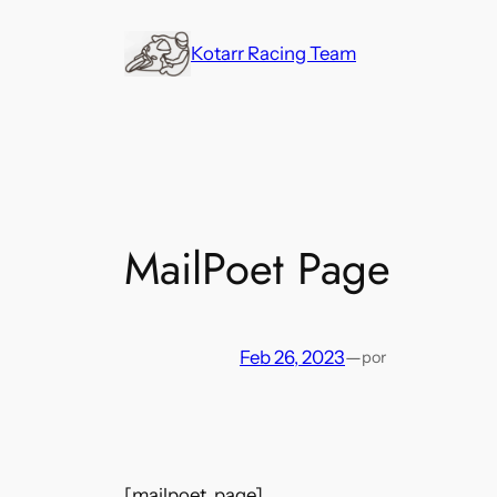
Saltar
al
Kotarr Racing Team
contenido
MailPoet Page
Feb 26, 2023
—
por
[mailpoet_page]